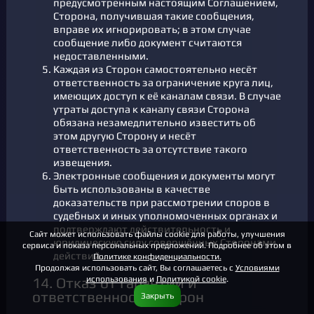
предусмотренным настоящим Соглашением,
Сторона, получившая такие сообщения,
вправе их игнорировать; в этом случае
сообщение либо документ считаются
недоставленными.
Каждая из Сторон самостоятельно несёт
ответственность за ограничение круга лиц,
имеющих доступ к её каналам связи. В случае
утраты доступа к каналу связи Сторона
обязана незамедлительно известить об
этом другую Сторону и несёт
ответственность за отсутствие такого
извещения.
Электронные сообщения и документы могут
быть использованы в качестве
доказательств при рассмотрении споров в
судебных и иных уполномоченных органах и
подтверждают действительность и
Сайт может использовать файлы cookie для работы, улучшения
юридическую силу совершённых Сторонами
сервиса и показа персональных предложений. Подробнее об этом в
действий.
Политике конфиденциальности.
Продолжая использовать сайт, Вы соглашаетесь с
Условиями
использования
и
Политикой cookie
.
14. Отказ от гарантий и
ответственность Сторон
Закрыть